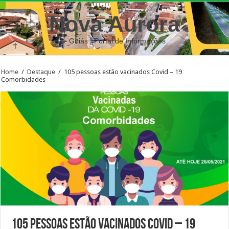
Nova Aurora
– Goiás | Portal de Informações
Home
/
Destaque
/
105 pessoas estão vacinados Covid – 19
Comorbidades
105 pessoas estão vacinados Covid – 19