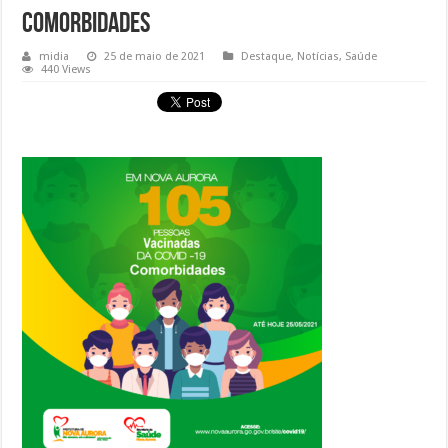
Comorbidades
midia
25 de maio de 2021
Destaque
,
Notícias
,
Saúde
440 Views