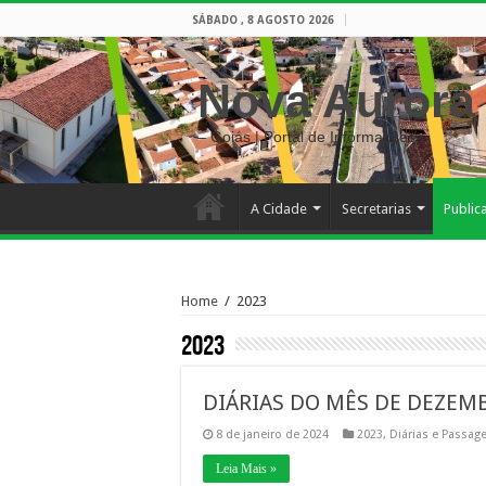
SÁBADO , 8 AGOSTO 2026
Nova Aurora
– Goiás | Portal de Informações
A Cidade
Secretarias
Public
Home
/
2023
2023
DIÁRIAS DO MÊS DE DEZEM
8 de janeiro de 2024
2023
,
Diárias e Passag
Leia Mais »