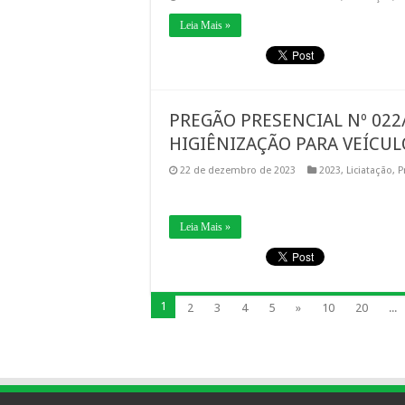
Leia Mais »
PREGÃO PRESENCIAL Nº 022/
HIGIÊNIZAÇÃO PARA VEÍCUL
22 de dezembro de 2023
2023
,
Liciatação
,
P
Leia Mais »
1
2
3
4
5
»
10
20
...