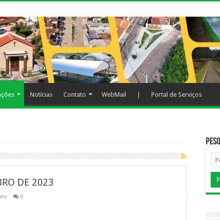
ações
Notícias
Contato
WebMail
|
Portal de Serviços
Pesq
BRO DE 2023
ens
0