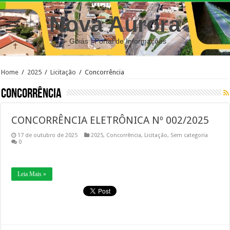
Nova Aurora
– Goiás | Portal de Informações
Home
/
2025
/
Licitação
/
Concorrência
Concorrência
CONCORRÊNCIA ELETRÔNICA Nº 002/2025
17 de outubro de 2025
2025
,
Concorrência
,
Licitação
,
Sem categoria
0
Leia Mais »