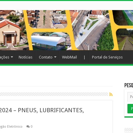
cações
Notícias
Contato
WebMail
|
Portal de Serviços
Pesq
2024 – PNEUS, LUBRIFICANTES,
egão Eletrônico
0