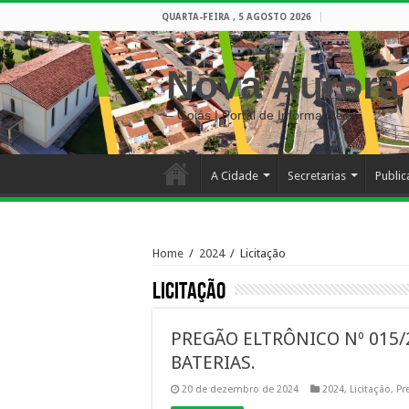
QUARTA-FEIRA , 5 AGOSTO 2026
Nova Aurora
– Goiás | Portal de Informações
A Cidade
Secretarias
Publi
Home
/
2024
/
Licitação
Licitação
PREGÃO ELTRÔNICO Nº 015/
BATERIAS.
20 de dezembro de 2024
2024
,
Licitação
,
Pr