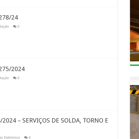
278/24
itação
0
275/2024
itação
0
/2024 – SERVIÇOS DE SOLDA, TORNO E
ão Eletrônico
0