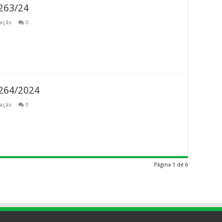
263/24
tação
0
264/2024
tação
0
Página 1 de 6