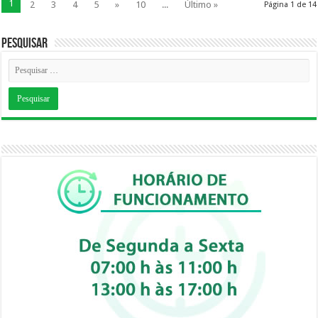
1
2
3
4
5
»
10
...
Último »
Página 1 de 14
Pesquisar