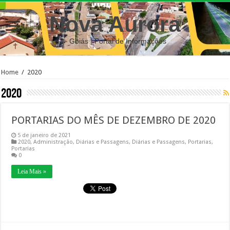
Nova Aurora
– Goiás | Portal de Informações
Home
/
2020
2020
PORTARIAS DO MÊS DE DEZEMBRO DE 2020
5 de janeiro de 2021
2020
,
Administração
,
Diárias e Passagens
,
Diárias e Passagens
,
Portarias
,
Portarias
0
Leia Mais »