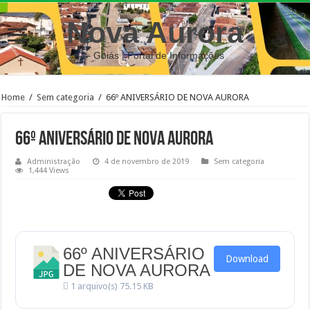
Nova Aurora
– Goiás | Portal de Informações
Home
/
Sem categoria
/
66º ANIVERSÁRIO DE NOVA AURORA
66º ANIVERSÁRIO DE NOVA AURORA
Administração
4 de novembro de 2019
Sem categoria
1,444 Views
66º ANIVERSÁRIO
Download
DE NOVA AURORA
1 arquivo(s)
75.15 KB