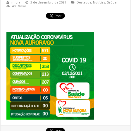
midia
3 de dezembro de 2021
Destaque
,
Notícias
,
Saúde
400 Views