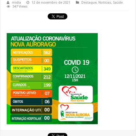
midia
12 de novembro de 2021
Destaque
,
Notícias
,
Saúde
547 Views