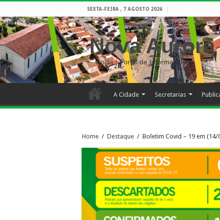
SEXTA-FEIRA , 7 AGOSTO 2026
Nova Aurora
– Goiás | Portal de Informações
A Cidade
Secretarias
Publi
Home
/
Destaque
/
Boletim Covid – 19 em (14/