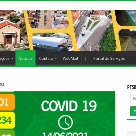
cações
Notícias
Contato
WebMail
|
Portal de Serviços
06)
Pesq