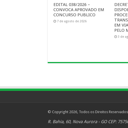
EDITAL 038/2026 –
DECRET
CONVOCA APROVADO EM
DISPO
CONCURSO PUBLICO
PROCE
TRANS
7 de agosto de 2026
EM VI
PELO 
3 de a
© Copyright 2026, Todos os Direitos Reservados
R. Bahia, 60, Nova Aurora - GO CEP: 7575