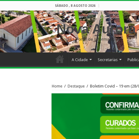
SÁBADO , 8 AGOSTO 2026
Nova Aurora
– Goiás | Portal de Informações
A Cidade
Secretarias
Publi
Home
/
Destaque
/
Boletim Covid – 19 em (28/