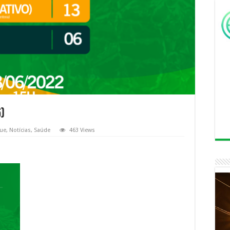
)
ue
,
Notícias
,
Saúde
463 Views