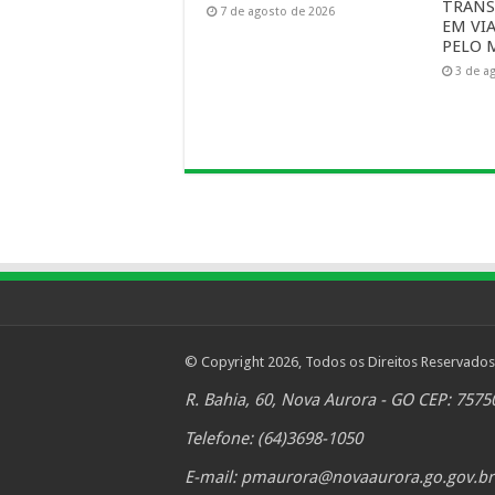
TRANS
7 de agosto de 2026
EM VI
PELO 
3 de a
© Copyright 2026, Todos os Direitos Reservados
R. Bahia, 60, Nova Aurora - GO CEP: 7575
Telefone: (64)3698-1050
E-mail:
pmaurora@novaaurora.go.gov.br