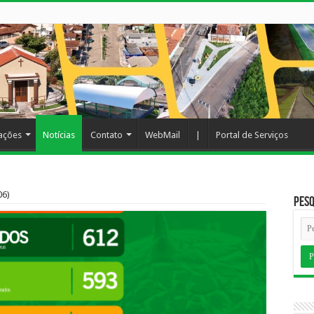
cações
Notícias
Contato
WebMail
|
Portal de Serviços
06)
Pesq