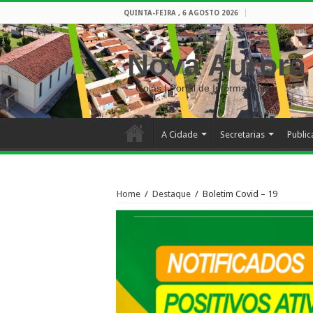
QUINTA-FEIRA , 6 AGOSTO 2026
Nova Aurora
– Goiás | Portal de Informações
A Cidade
Secretarias
Publi
Home
/
Destaque
/
Boletim Covid – 19