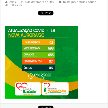
midia
5 de dezembro de 2022
Destaque
,
Notícias
,
Saúde
331 Views