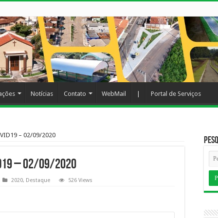
cações
Notícias
Contato
WebMail
|
Portal de Serviços
ID19 – 02/09/2020
Pesq
ID19 – 02/09/2020
2020
,
Destaque
526 Views