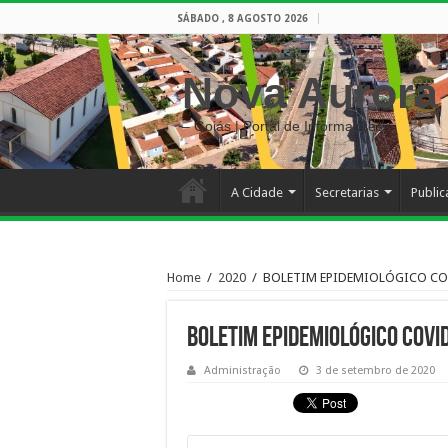
SÁBADO , 8 AGOSTO 2026
Nova Aurora
– Goiás | Portal de Informações
A Cidade
Secretarias
Publi
Home
/
2020
/
BOLETIM EPIDEMIOLÓGICO COV
BOLETIM EPIDEMIOLÓGICO COV
Administração
3 de setembro de 2020