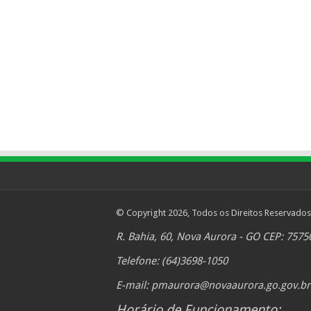
© Copyright 2026, Todos os Direitos Reservados
R. Bahia, 60, Nova Aurora - GO CEP: 7575
Telefone: (64)3698-1050
E-mail:
pmaurora@novaaurora.go.gov.br
Horário de Funcionamento: