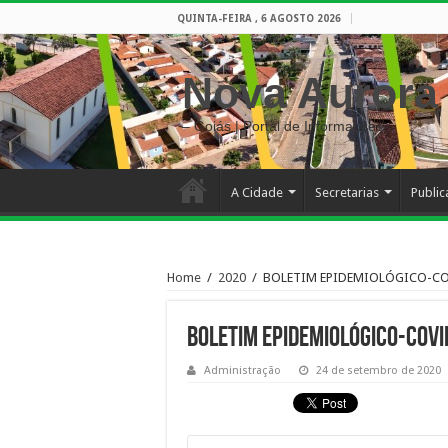
QUINTA-FEIRA , 6 AGOSTO 2026
Nova Aurora
– Goiás | Portal de Informações
A Cidade
Secretarias
Publi
Home
/
2020
/
BOLETIM EPIDEMIOLÓGICO-CO
BOLETIM EPIDEMIOLÓGICO-COV
Administração
24 de setembro de 2020