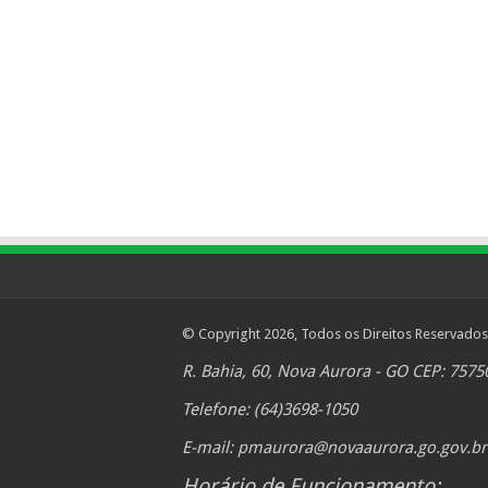
© Copyright 2026, Todos os Direitos Reservados
R. Bahia, 60, Nova Aurora - GO CEP: 7575
Telefone: (64)3698-1050
E-mail:
pmaurora@novaaurora.go.gov.br
Horário de Funcionamento: