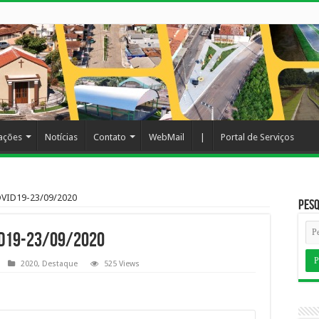
cações
Notícias
Contato
WebMail
|
Portal de Serviços
VID19-23/09/2020
Pesq
ID19-23/09/2020
2020
,
Destaque
525 Views