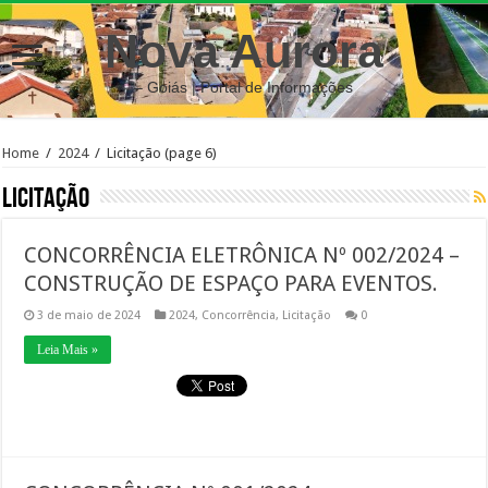
Nova Aurora
– Goiás | Portal de Informações
Home
/
2024
/
Licitação
(page 6)
Licitação
CONCORRÊNCIA ELETRÔNICA Nº 002/2024 –
CONSTRUÇÃO DE ESPAÇO PARA EVENTOS.
3 de maio de 2024
2024
,
Concorrência
,
Licitação
0
Leia Mais »