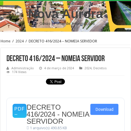
Nova Aurora
– Goiás | Portal de Informações
Home
/
2024
/
DECRETO 416/2024 – NOMEIA SERVIDOR
DECRETO 416/2024 – NOMEIA SERVIDOR
Administração
4 de março de 2024
2024
,
Decretos
174 Views
DECRETO
Download
416/2024 - NOMEIA
SERVIDOR
1 arquivo(s)
490.85 KB