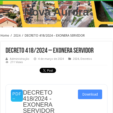
Nova Aurora
– Goiás | Portal de Informações
Home
/
2024
/
DECRETO 418/2024 – EXONERA SERVIDOR
DECRETO 418/2024 – EXONERA SERVIDOR
Administração
4 de março de 2024
2024
,
Decretos
211 Views
DECRETO
Download
418/2024 -
EXONERA
SERVIDOR