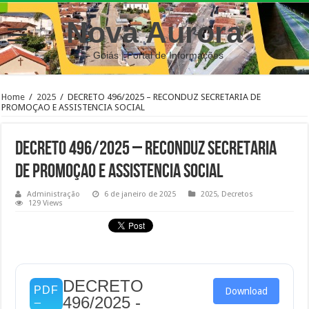
Nova Aurora
– Goiás | Portal de Informações
Home
/
2025
/
DECRETO 496/2025 – RECONDUZ SECRETARIA DE
PROMOÇAO E ASSISTENCIA SOCIAL
DECRETO 496/2025 – RECONDUZ SECRETARIA
DE PROMOÇAO E ASSISTENCIA SOCIAL
Administração
6 de janeiro de 2025
2025
,
Decretos
129 Views
DECRETO
Download
496/2025 -