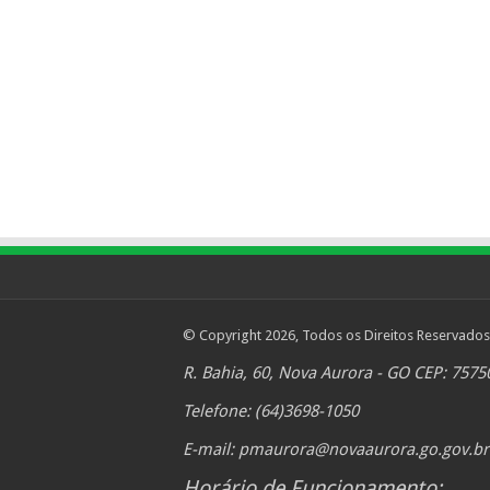
© Copyright 2026, Todos os Direitos Reservados
R. Bahia, 60, Nova Aurora - GO CEP: 7575
Telefone: (64)3698-1050
E-mail:
pmaurora@novaaurora.go.gov.br
Horário de Funcionamento: