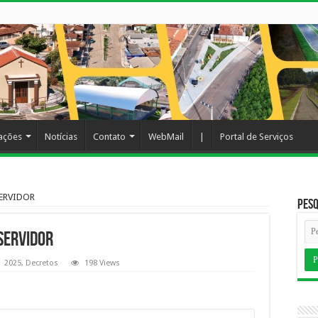
cações
Notícias
Contato
WebMail
|
Portal de Serviços
SERVIDOR
Pesq
SERVIDOR
2025
,
Decretos
198 Views