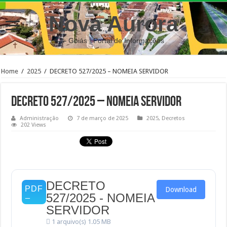
Nova Aurora
– Goiás | Portal de Informações
Home
/
2025
/
DECRETO 527/2025 – NOMEIA SERVIDOR
DECRETO 527/2025 – NOMEIA SERVIDOR
Administração
7 de março de 2025
2025
,
Decretos
202 Views
DECRETO
Download
527/2025 - NOMEIA
SERVIDOR
1 arquivo(s)
1.05 MB