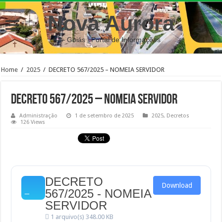
Nova Aurora
– Goiás | Portal de Informações
Home
/
2025
/
DECRETO 567/2025 – NOMEIA SERVIDOR
DECRETO 567/2025 – NOMEIA SERVIDOR
Administração
1 de setembro de 2025
2025
,
Decretos
126 Views
DECRETO
Download
567/2025 - NOMEIA
SERVIDOR
1 arquivo(s)
348.00 KB