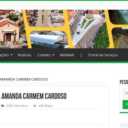
cações
Notícias
Contato
WebMail
|
Portal de Serviços
A AMANDA CARMEM CARDOSO
Pesq
A AMANDA CARMEM CARDOSO
2020
,
Decretos
644 Views