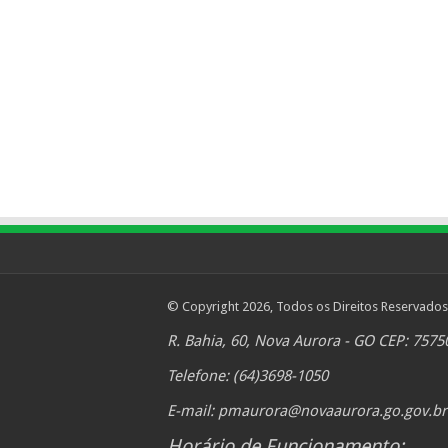
© Copyright 2026, Todos os Direitos Reservados
R. Bahia, 60, Nova Aurora - GO CEP: 7575
Telefone: (64)3698-1050
E-mail:
pmaurora@novaaurora.go.gov.br
Horário de Funcionamento: