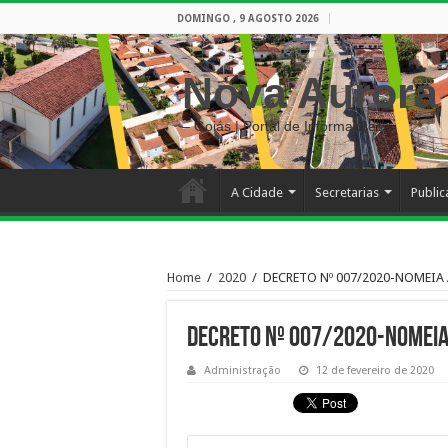
DOMINGO , 9 AGOSTO 2026
Nova Aurora
– Goiás | Portal de Informações
A Cidade
Secretarias
Publi
Home
/
2020
/
DECRETO Nº 007/2020-NOMEI
DECRETO Nº 007/2020-NOMEI
Administração
12 de fevereiro de 2020