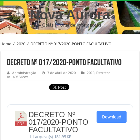
Nova Aurora
– Goiás | Portal de Informações
Home
/
2020
/
DECRETO Nº 017/2020-PONTO FACULTATIVO
DECRETO Nº 017/2020-PONTO FACULTATIVO
Administração
7 de abril de 2020
2020
,
Decretos
493 Views
DECRETO Nº
Download
017/2020-PONTO
FACULTATIVO
1 arquivo(s)
181.95 KB