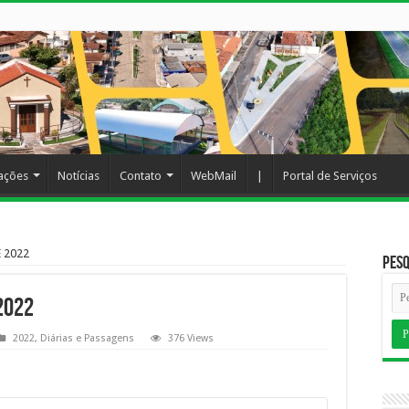
cações
Notícias
Contato
WebMail
|
Portal de Serviços
 2022
Pesq
 2022
2022
,
Diárias e Passagens
376 Views