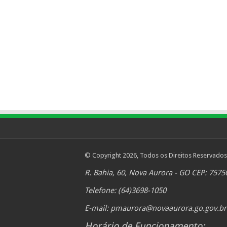
© Copyright 2026, Todos os Direitos Reservados
R. Bahia, 60, Nova Aurora - GO CEP: 7575
Telefone: (64)3698-1050
E-mail:
pmaurora@novaaurora.go.gov.br
Horário de Funcionamento: