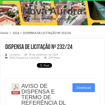
Nova Aurora
– Goiás | Portal de Informações
Home
/
2024
/
DISPENSA DE LICITAÇÃO Nº 232/24
DISPENSA DE LICITAÇÃO Nº 232/24
Compras
18 de setembro de 2024
2024
,
Dispensa
,
Licitação
209 Views
AVISO DE
Download
DISPENSA E
TERMO DE
REFERÊNCIA DL