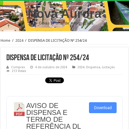
Nova Aurora
– Goiás | Portal de Informações
Home
/
2024
/
DISPENSA DE LICITAÇÃO Nº 254/24
DISPENSA DE LICITAÇÃO Nº 254/24
Compras
4 de outubro de 2024
2024
,
Dispensa
,
Licitação
213 Views
AVISO DE
Download
DISPENSA E
TERMO DE
REFERÊNCIA DL