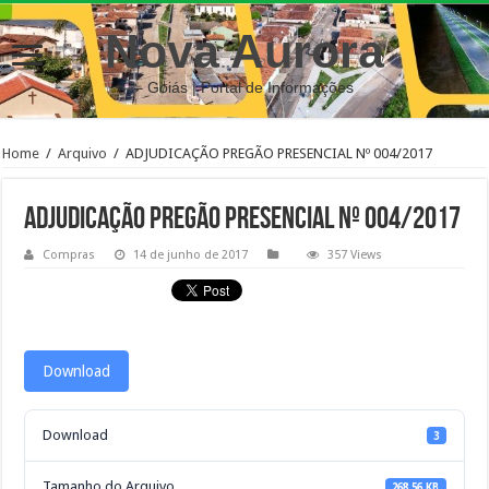
Nova Aurora
– Goiás | Portal de Informações
Home
/
Arquivo
/
ADJUDICAÇÃO PREGÃO PRESENCIAL Nº 004/2017
ADJUDICAÇÃO PREGÃO PRESENCIAL Nº 004/2017
Compras
14 de junho de 2017
357 Views
Download
Download
3
Tamanho do Arquivo
268.56 KB