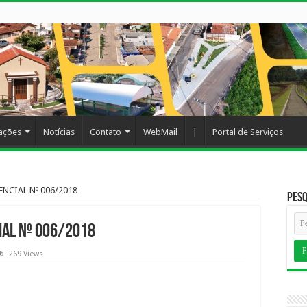
cações
Notícias
Contato
WebMail
|
Portal de Serviços
NCIAL Nº 006/2018
Pesq
IAL Nº 006/2018
269 Views