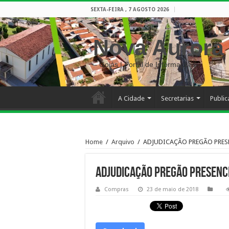
SEXTA-FEIRA , 7 AGOSTO 2026
Nova Aurora
– Goiás | Portal de Informações
A Cidade
Secretarias
Publi
Home
/
Arquivo
/
ADJUDICAÇÃO PREGÃO PRESE
ADJUDICAÇÃO PREGÃO PRESENC
Compras
23 de maio de 2018