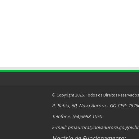
© Copyright 2026, Todos os Direitos Reservados
R. Bahia, 60, Nova Aurora - GO CEP: 7575
Telefone: (64)3698-1050
E-mail:
pmaurora@novaaurora.go.gov.br
Horário de Funcionamento: