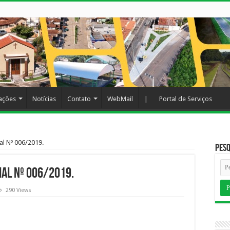
cações
Notícias
Contato
WebMail
|
Portal de Serviços
al Nº 006/2019.
Pesq
al Nº 006/2019.
290 Views