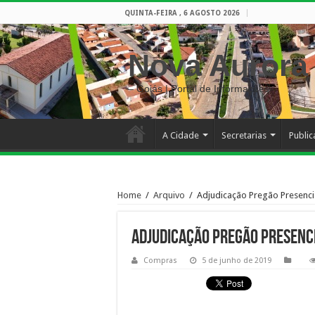
QUINTA-FEIRA , 6 AGOSTO 2026
Nova Aurora
– Goiás | Portal de Informações
A Cidade
Secretarias
Publi
Home
/
Arquivo
/
Adjudicação Pregão Presenci
Adjudicação Pregão Presenci
Compras
5 de junho de 2019