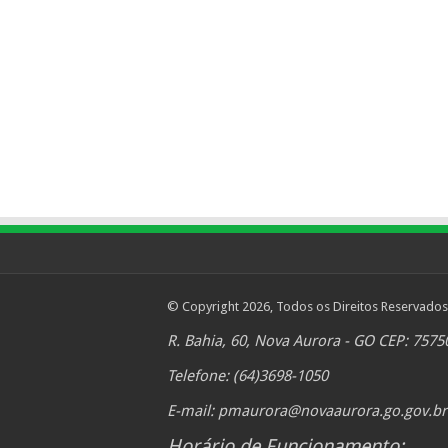
© Copyright 2026, Todos os Direitos Reservados
R. Bahia, 60, Nova Aurora - GO CEP: 7575
Telefone: (64)3698-1050
E-mail:
pmaurora@novaaurora.go.gov.br
Horário de Funcionamento: