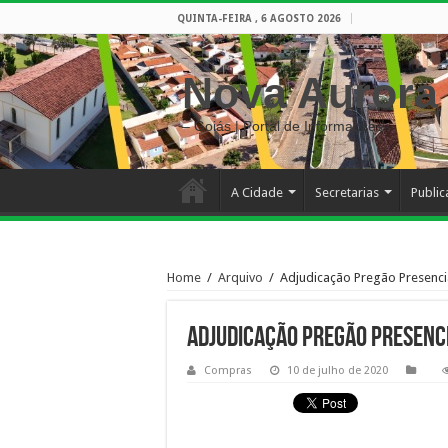
QUINTA-FEIRA , 6 AGOSTO 2026
Nova Aurora
– Goiás | Portal de Informações
A Cidade
Secretarias
Publi
Home
/
Arquivo
/
Adjudicação Pregão Presenci
Adjudicação Pregão Presenci
Compras
10 de julho de 2020