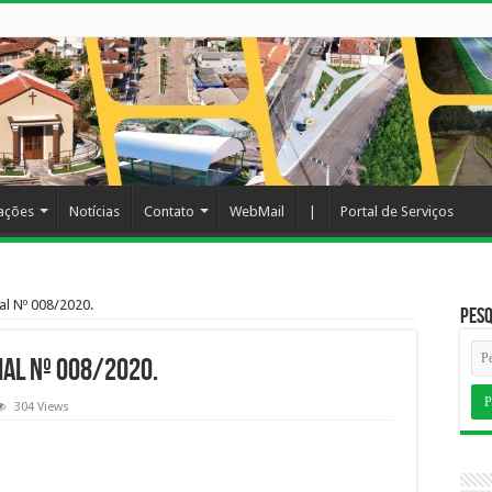
cações
Notícias
Contato
WebMail
|
Portal de Serviços
al Nº 008/2020.
Pesq
al Nº 008/2020.
304 Views