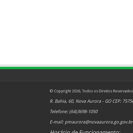
© Copyright 2026, Todos os Direitos Reservados
R. Bahia, 60, Nova Aurora - GO CEP: 7575
Telefone: (64)3698-1050
E-mail:
pmaurora@novaaurora.go.gov.br
Horário de Funcionamento: