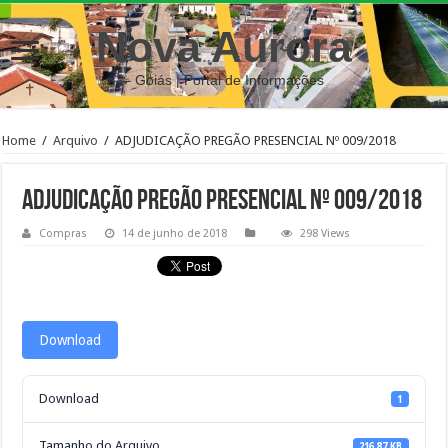
Nova Aurora
– Goiás | Portal de Informações
Home
/
Arquivo
/
ADJUDICAÇÃO PREGÃO PRESENCIAL Nº 009/2018
ADJUDICAÇÃO PREGÃO PRESENCIAL Nº 009/2018
Compras
14 de junho de 2018
298 Views
Download
Download
1
Tamanho do Arquivo
216.87 KB