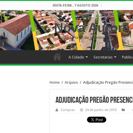
SEXTA-FEIRA , 7 AGOSTO 2026
Nova Aurora
– Goiás | Portal de Informações
A Cidade
Secretarias
Publi
Home
/
Arquivo
/
Adjudicação Pregão Presenci
Adjudicação Pregão Presenci
Compras
24 de junho de 2019