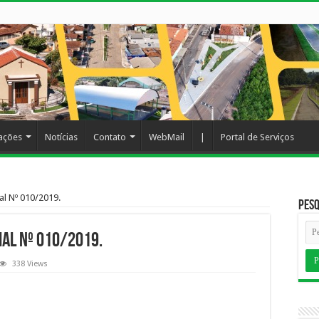
cações
Notícias
Contato
WebMail
|
Portal de Serviços
al Nº 010/2019.
Pesq
al Nº 010/2019.
338 Views