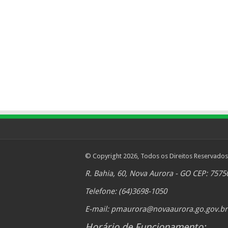
© Copyright 2026, Todos os Direitos Reservados
R. Bahia, 60, Nova Aurora - GO CEP: 7575
Telefone: (64)3698-1050
E-mail:
pmaurora@novaaurora.go.gov.br
Horário de Funcionamento: