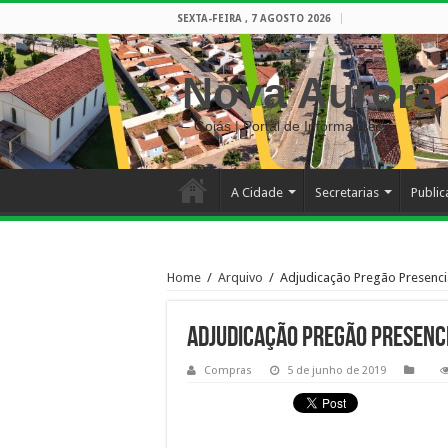
SEXTA-FEIRA , 7 AGOSTO 2026
Nova Aurora
– Goiás | Portal de Informações
A Cidade
Secretarias
Publi
Home
/
Arquivo
/
Adjudicação Pregão Presenci
Adjudicação Pregão Presenci
Compras
5 de junho de 2019