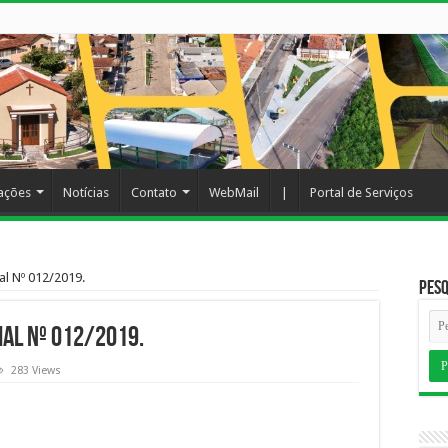
cações
Notícias
Contato
WebMail
|
Portal de Serviços
al Nº 012/2019.
Pesq
al Nº 012/2019.
283 Views