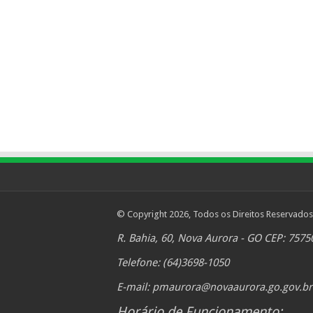
© Copyright 2026, Todos os Direitos Reservados
R. Bahia, 60, Nova Aurora - GO CEP: 7575
Telefone: (64)3698-1050
E-mail:
pmaurora@novaaurora.go.gov.br
Horário de Funcionamento: