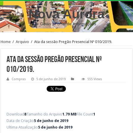
Nova Aurora
– Goiás | Portal de Informações
Home
/
Arquivo
/
Ata da sessão Pregão Presencial Nº 010/2019.
Ata da sessão Pregão Presencial Nº
010/2019.
Compras
5 de junho de 2019
555 Views
Download
8
Tamanho do Arquivo
1.79 MB
File Count
1
Data de Criação
5 de junho de 2019
Ultima Atualização
5 de junho de 2019