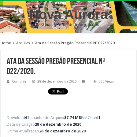
Nova Aurora
– Goiás | Portal de Informações
Home
/
Arquivo
/
Ata da Sessão Pregão Presencial Nº 022/2020.
Ata da Sessão Pregão Presencial Nº
022/2020.
Compras
28 de dezembro de 2020
336 Views
Download
6
Tamanho do Arquivo
87.74 MB
File Count
1
Data de Criação
28 de dezembro de 2020
Ultima Atualização
28 de dezembro de 2020