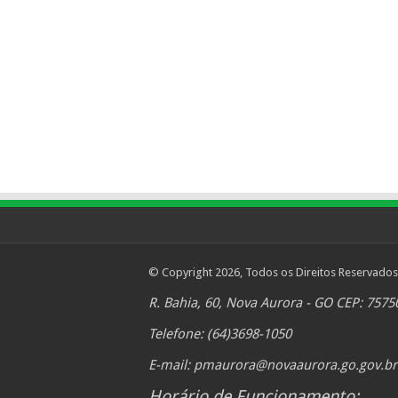
© Copyright 2026, Todos os Direitos Reservados
R. Bahia, 60, Nova Aurora - GO CEP: 7575
Telefone: (64)3698-1050
E-mail:
pmaurora@novaaurora.go.gov.br
Horário de Funcionamento: