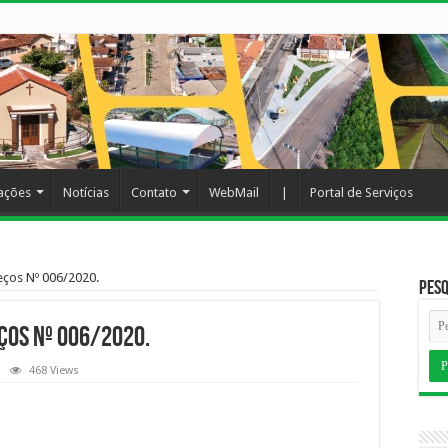
cações
Notícias
Contato
WebMail
|
Portal de Serviços
ços Nº 006/2020.
Pesq
ços Nº 006/2020.
468 Views