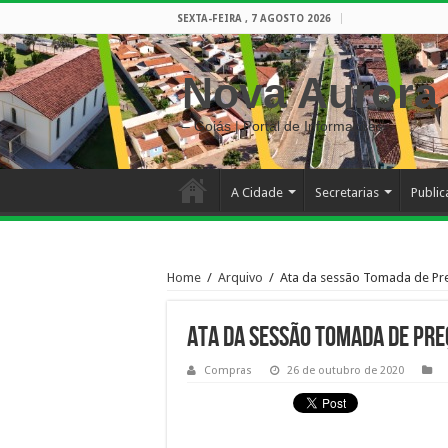
SEXTA-FEIRA , 7 AGOSTO 2026
Nova Aurora
– Goiás | Portal de Informações
A Cidade
Secretarias
Publi
Home
/
Arquivo
/
Ata da sessão Tomada de Pre
Ata da sessão Tomada de Pre
Compras
26 de outubro de 2020