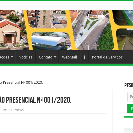
cações
Notícias
Contato
WebMail
|
Portal de Serviços
o Presencial Nº 001/2020.
Pesq
ão Presencial Nº 001/2020.
310 Views