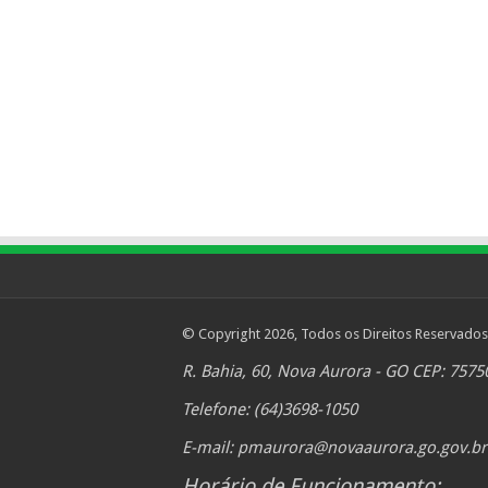
© Copyright 2026, Todos os Direitos Reservados
R. Bahia, 60, Nova Aurora - GO CEP: 7575
Telefone: (64)3698-1050
E-mail:
pmaurora@novaaurora.go.gov.br
Horário de Funcionamento: