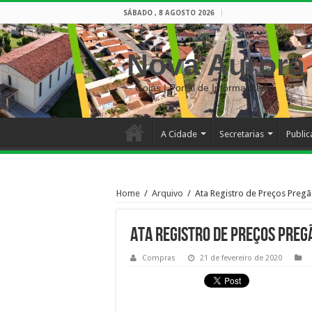
SÁBADO , 8 AGOSTO 2026
Nova Aurora
– Goiás | Portal de Informações
A Cidade
Secretarias
Publi
Home
/
Arquivo
/
Ata Registro de Preços Pregã
Ata Registro de Preços Preg
Compras
21 de fevereiro de 2020