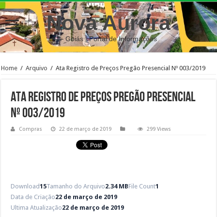
Nova Aurora
– Goiás | Portal de Informações
Home
/
Arquivo
/
Ata Registro de Preços Pregão Presencial Nº 003/2019
Ata Registro de Preços Pregão Presencial
Nº 003/2019
Compras
22 de março de 2019
299 Views
Download
15
Tamanho do Arquivo
2.34 MB
File Count
1
Data de Criação
22 de março de 2019
Ultima Atualização
22 de março de 2019