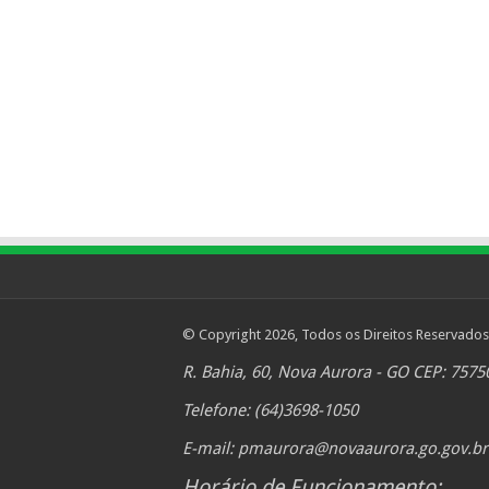
© Copyright 2026, Todos os Direitos Reservados
R. Bahia, 60, Nova Aurora - GO CEP: 7575
Telefone: (64)3698-1050
E-mail:
pmaurora@novaaurora.go.gov.br
Horário de Funcionamento: