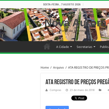
SEXTA-FEIRA , 7 AGOSTO 2026
Nova Aurora
– Goiás | Portal de Informações
A Cidade
Secretarias
Publi
Home
/
Arquivo
/
ATA REGISTRO DE PREÇOS PR
ATA REGISTRO DE PREÇOS PREG
Compras
23 de maio de 2018