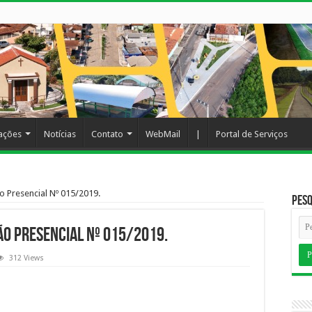
cações
Notícias
Contato
WebMail
|
Portal de Serviços
o Presencial Nº 015/2019.
Pesq
ão Presencial Nº 015/2019.
312 Views