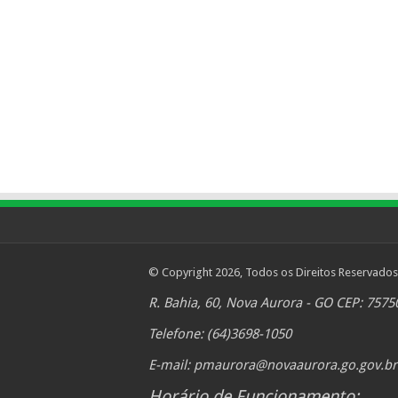
© Copyright 2026, Todos os Direitos Reservados
R. Bahia, 60, Nova Aurora - GO CEP: 7575
Telefone: (64)3698-1050
E-mail:
pmaurora@novaaurora.go.gov.br
Horário de Funcionamento: