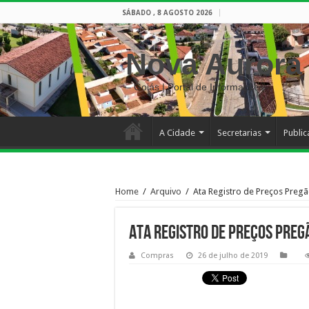
SÁBADO , 8 AGOSTO 2026
Nova Aurora
– Goiás | Portal de Informações
A Cidade
Secretarias
Publi
Home
/
Arquivo
/
Ata Registro de Preços Pregã
Ata Registro de Preços Preg
Compras
26 de julho de 2019