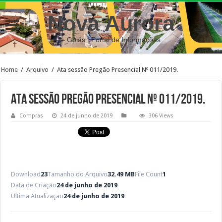
Nova Aurora
– Goiás | Portal de Informações
Home
/
Arquivo
/
Ata sessão Pregão Presencial Nº 011/2019.
Ata sessão Pregão Presencial Nº 011/2019.
Compras
24 de junho de 2019
306 Views
Download
23
Tamanho do Arquivo
32.49 MB
File Count
1
Data de Criação
24 de junho de 2019
Ultima Atualização
24 de junho de 2019