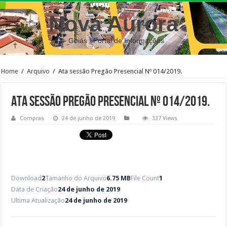
Nova Aurora
– Goiás | Portal de Informações
Home
/
Arquivo
/
Ata sessão Pregão Presencial Nº 014/2019.
Ata sessão Pregão Presencial Nº 014/2019.
Compras
24 de junho de 2019
337 Views
Download
2
Tamanho do Arquivo
6.75 MB
File Count
1
Data de Criação
24 de junho de 2019
Ultima Atualização
24 de junho de 2019