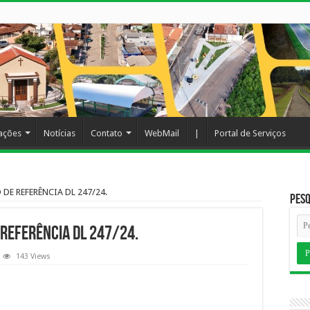
cações
Notícias
Contato
WebMail
|
Portal de Serviços
DE REFERÊNCIA DL 247/24.
Pesq
 REFERÊNCIA DL 247/24.
143 Views