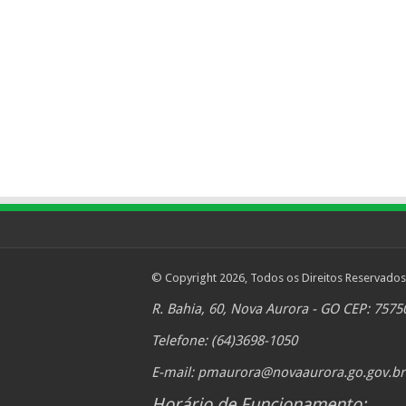
© Copyright 2026, Todos os Direitos Reservados
R. Bahia, 60, Nova Aurora - GO CEP: 7575
Telefone: (64)3698-1050
E-mail:
pmaurora@novaaurora.go.gov.br
Horário de Funcionamento: