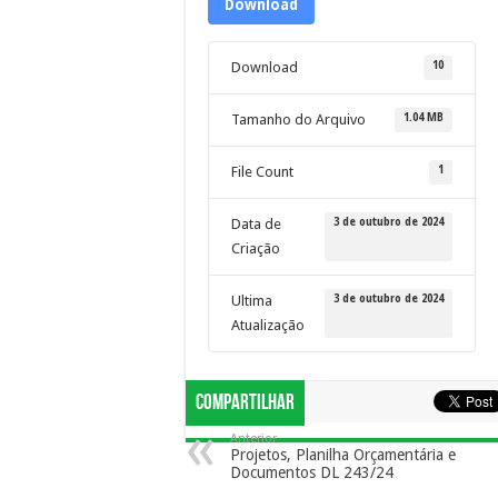
Download
10
Download
1.04 MB
Tamanho do Arquivo
1
File Count
3 de outubro de 2024
Data de
Criação
3 de outubro de 2024
Ultima
Atualização
Compartilhar
Anterior
Projetos, Planilha Orçamentária e
Documentos DL 243/24