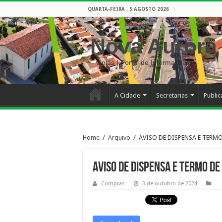
QUARTA-FEIRA , 5 AGOSTO 2026
Nova Aurora
– Goiás | Portal de Informações
A Cidade
Secretarias
Publi
Home
/
Arquivo
/
AVISO DE DISPENSA E TERMO 
AVISO DE DISPENSA E TERMO DE
Compras
3 de outubro de 2024