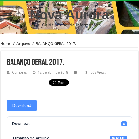
Nova Aurora
– Goiás | Portal de Informações
Home
/
Arquivo
/
BALANÇO GERAL 2017.
BALANÇO GERAL 2017.
Compras
12 de abril de 2018
368 Views
Download
Download
6
Tamanho do Arquivo
95.65 MB