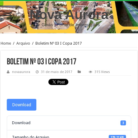
Nova Aurora
– Goiás | Portal de Informações
Home
/
Arquivo
/
Boletim Nº 03 I Copa 2017
Boletim Nº 03 I Copa 2017
novaaurora
31 de maio de 2017
315 Views
Download
Download
3
Tamanho do Arquivo
379.22 KB