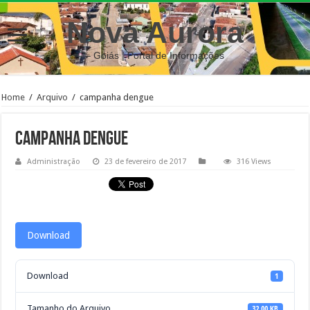
Nova Aurora
– Goiás | Portal de Informações
Home
/
Arquivo
/
campanha dengue
campanha dengue
Administração
23 de fevereiro de 2017
316 Views
Download
Download
1
Tamanho do Arquivo
32.00 KB