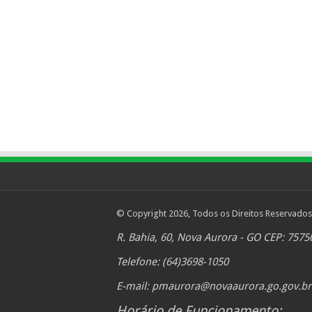
© Copyright 2026, Todos os Direitos Reservados
R. Bahia, 60, Nova Aurora - GO CEP: 7575
Telefone: (64)3698-1050
E-mail:
pmaurora@novaaurora.go.gov.br
Horário de Funcionamento: