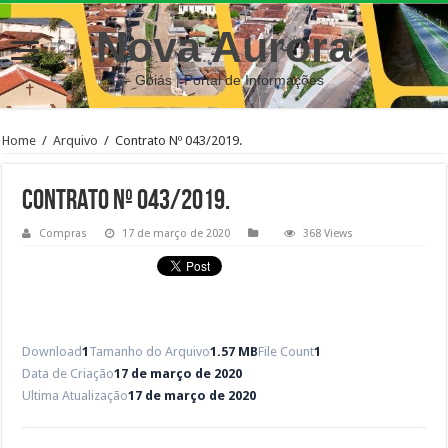
Nova Aurora
– Goiás | Portal de Informações
Home
/
Arquivo
/
Contrato Nº 043/2019.
Contrato Nº 043/2019.
Compras
17 de março de 2020
368 Views
Download
1
Tamanho do Arquivo
1.57 MB
File Count
1
Data de Criação
17 de março de 2020
Ultima Atualização
17 de março de 2020