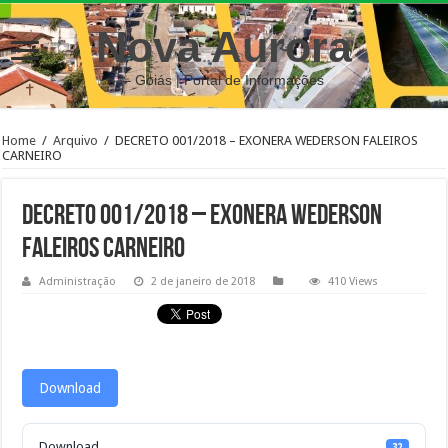
Nova Aurora
– Goiás | Portal de Informações
Home
/
Arquivo
/
DECRETO 001/2018 – EXONERA WEDERSON FALEIROS
CARNEIRO
DECRETO 001/2018 – EXONERA WEDERSON
FALEIROS CARNEIRO
Administração
2 de janeiro de 2018
410 Views
Download
Download
32