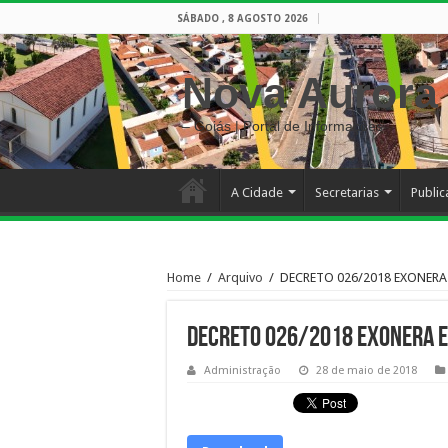
SÁBADO , 8 AGOSTO 2026
Nova Aurora
– Goiás | Portal de Informações
A Cidade
Secretarias
Publi
Home
/
Arquivo
/
DECRETO 026/2018 EXONERA
DECRETO 026/2018 EXONERA E
Administração
28 de maio de 2018