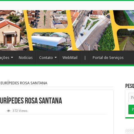
cações
Notícias
Contato
WebMail
|
Portal de Serviços
 EURÍPEDES ROSA SANTANA
Pesq
URÍPEDES ROSA SANTANA
372 Views