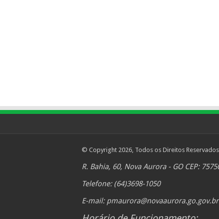
© Copyright 2026, Todos os Direitos Reservados
R. Bahia, 60, Nova Aurora - GO CEP: 7575
Telefone: (64)3698-1050
E-mail:
pmaurora@novaaurora.go.gov.br
Horário de Funcionamento: